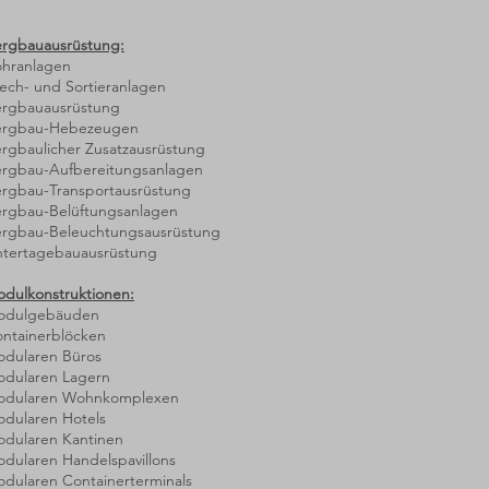
ergbauausrüstung:
ohranlagen
ech- und Sortieranlagen
ergbauausrüstung
Bergbau-Hebezeugen
rgbaulicher Zusatzausrüstung
ergbau-Aufbereitungsanlagen
ergbau-Transportausrüstung
ergbau-Belüftungsanlagen
ergbau-Beleuchtungsausrüstung
ntertagebauausrüstung
odulkonstruktionen:
Modulgebäuden
ontainerblöcken
odularen Büros
odularen Lagern
modularen Wohnkomplexen
odularen Hotels
odularen Kantinen
dularen Handelspavillons
dularen Containerterminals