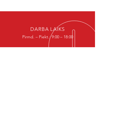
DARBA LAIKS
Pirmd. – Piekt.: 9:00 – 18:00
IZSTĀDE
SIA “Bolivar Logistic” 2024. gada 16. maijā
parakstīja līgumu Nr. 17.1-1-L-2024/265 ar Latvijas
Investīciju un attīstības aģentūru par atbalsta
saņemšanu eksporta atbalstam projekta „MVU
inovatīvas uzņēmējdarbības attīstība“ ietvaros,
ko līdzfinansē Eiropas Reģionālās attīstības
fonds.